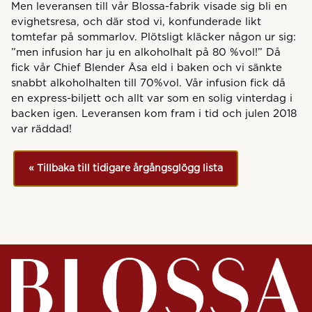
Men leveransen till vår Blossa-fabrik visade sig bli en
evighetsresa, och där stod vi, konfunderade likt
tomtefar på sommarlov. Plötsligt kläcker någon ur sig:
”men infusion har ju en alkoholhalt på 80 %vol!” Då
fick vår Chief Blender Åsa eld i baken och vi sänkte
snabbt alkoholhalten till 70%vol. Vår infusion fick då
en express-biljett och allt var som en solig vinterdag i
backen igen. Leveransen kom fram i tid och julen 2018
var räddad!
« Tillbaka till tidigare årgångsglögg lista