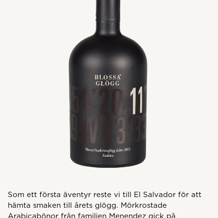
Som ett första äventyr reste vi till El Salvador för att
hämta smaken till årets glögg. Mörkrostade
Arabicabönor från familjen Menendez gick på